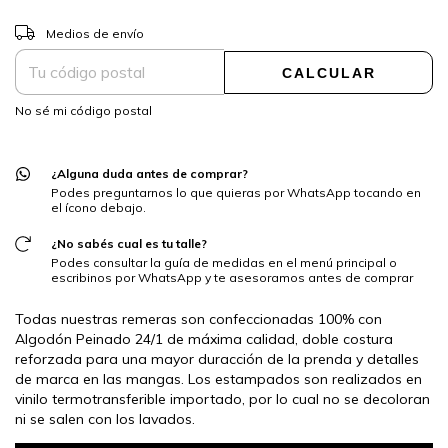
CAMBIAR CP
Entregas para el CP:
Medios de envío
CALCULAR
No sé mi código postal
¿Alguna duda antes de comprar?
Podes preguntarnos lo que quieras por WhatsApp tocando en
el ícono debajo.
¿No sabés cual es tu talle?
Podes consultar la guía de medidas en el menú principal o
escribinos por WhatsApp y te asesoramos antes de comprar
Todas nuestras remeras son confeccionadas 100% con
Algodón Peinado 24/1 de máxima calidad, doble costura
reforzada para una mayor duracción de la prenda y detalles
de marca en las mangas. Los estampados son realizados en
vinilo termotransferible importado, por lo cual no se decoloran
ni se salen con los lavados.