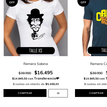
OFF
OFF
Remera Sabina
Remera Ca
$16.495
$38.990
$38.990
$14.845,50
con
$14.845,50
con
3
cuotas sin interés de
$5.498,33
3
cuotas sin int
COMPRAR
COMPRAR