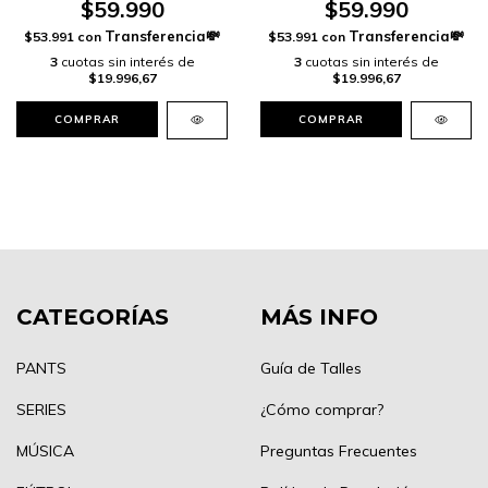
$59.990
$59.990
$53.991
con
$53.991
con
3
cuotas sin interés de
3
cuotas sin interés de
$19.996,67
$19.996,67
COMPRAR
COMPRAR
CATEGORÍAS
MÁS INFO
PANTS
Guía de Talles
SERIES
¿Cómo comprar?
MÚSICA
Preguntas Frecuentes