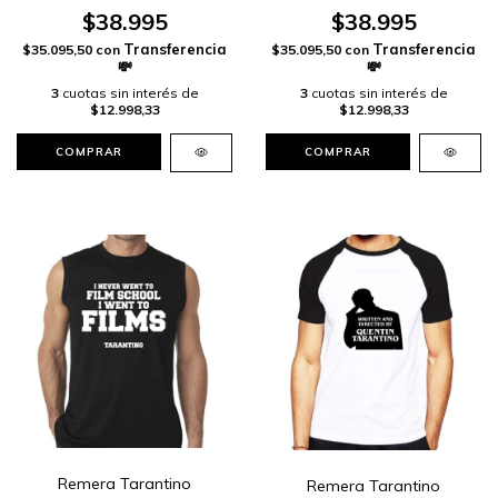
$38.995
$38.995
$35.095,50
con
$35.095,50
con
3
cuotas sin interés de
3
cuotas sin interés de
$12.998,33
$12.998,33
COMPRAR
COMPRAR
Remera Tarantino
Remera Tarantino