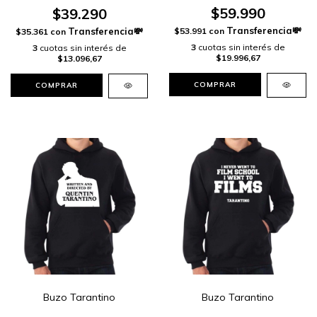
$59.990
$39.290
$53.991
con
$35.361
con
3
cuotas sin interés de
3
cuotas sin interés de
$19.996,67
$13.096,67
COMPRAR
COMPRAR
Buzo Tarantino
Buzo Tarantino