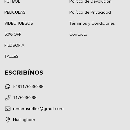
FÚTBOL
Política de Devolución
PELÍCULAS
Política de Privacidad
VIDEO JUEGOS
Términos y Condiciones
50% OFF
Contacto
FILOSOFIA
TALLES
ESCRIBÍNOS
5491176236298
1176236298
remerasreflex@gmail.com
Hurlingham