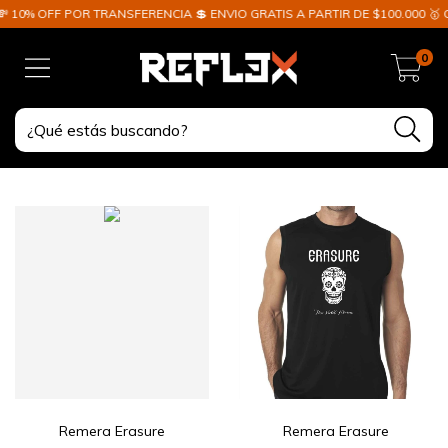
10% OFF POR TRANSFERENCIA 💲 ENVIO GRATIS A PARTIR DE $100.000 🥇 G
0
Remera Erasure
Remera Erasure