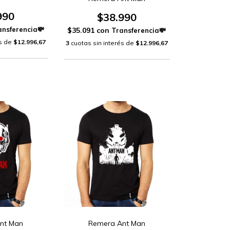
990
$38.990
$35.091
con
és de
$12.996,67
3
cuotas sin interés de
$12.996,67
nt Man
Remera Ant Man