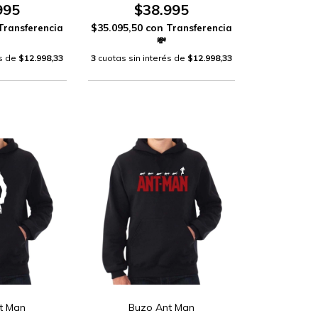
995
$38.995
$35.095,50
con
és de
$12.998,33
3
cuotas sin interés de
$12.998,33
t Man
Buzo Ant Man