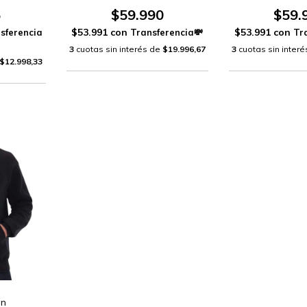
5
$59.990
$59.
$53.991
con
$53.991
con
3
cuotas sin interés de
$19.996,67
3
cuotas sin inter
$12.998,33
an