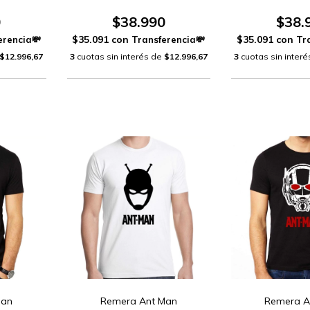
0
$38.990
$38.
$35.091
con
$35.091
con
$12.996,67
3
cuotas sin interés de
$12.996,67
3
cuotas sin inter
Man
Remera Ant Man
Remera A