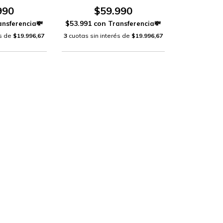
990
$59.990
$53.991
con
és de
$19.996,67
3
cuotas sin interés de
$19.996,67