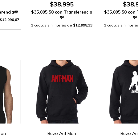
0
$38.995
$38.
$35.095,50
con
$35.095,50
con
$12.996,67
3
cuotas sin interés de
$12.998,33
3
cuotas sin inter
man
Buzo Ant Man
Buzo An