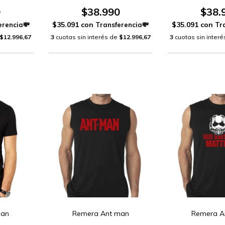
0
$38.990
$38.
$35.091
con
$35.091
con
$12.996,67
3
cuotas sin interés de
$12.996,67
3
cuotas sin inter
Man
Remera Ant man
Remera A