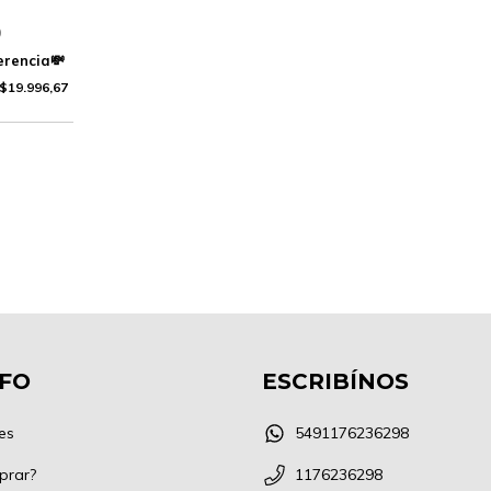
0
$19.996,67
NFO
ESCRIBÍNOS
es
5491176236298
prar?
1176236298