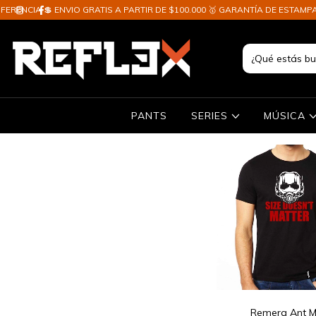
 ENVIO GRATIS A PARTIR DE $100.000 🥇 GARANTÍA DE ESTAMPADO ✈️ ENVI
PANTS
SERIES
MÚSICA
Remera Ant 