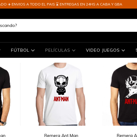
OS A TODO EL PAIS ⌛ ENTREGAS EN 24HS A CABA Y GBA
FÚTBOL
PELÍCULAS
VIDEO JUEGOS
Man
Remera Ant Man
Remera A