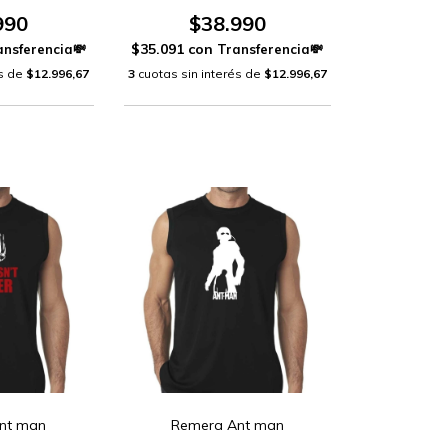
990
$38.990
$35.091
con
és de
$12.996,67
3
cuotas sin interés de
$12.996,67
nt man
Remera Ant man