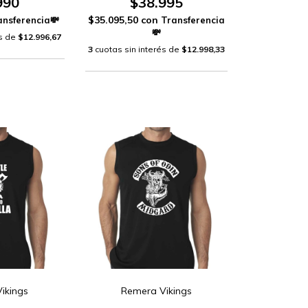
990
$38.995
$35.095,50
con
és de
$12.996,67
3
cuotas sin interés de
$12.998,33
ikings
Remera Vikings