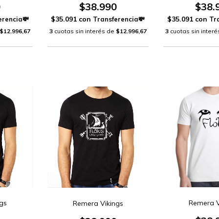
0
$38.990
$38.
$35.091
con
$35.091
con
$12.996,67
3
cuotas sin interés de
$12.996,67
3
cuotas sin inter
gs
Remera V
Remera Vikings