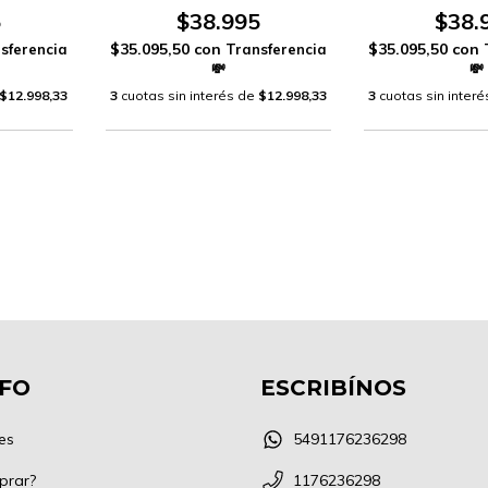
5
$38.995
$38.
$35.095,50
con
$35.095,50
con
$12.998,33
3
cuotas sin interés de
$12.998,33
3
cuotas sin inter
NFO
ESCRIBÍNOS
es
5491176236298
prar?
1176236298