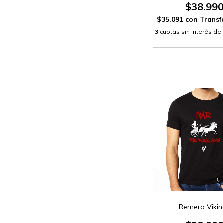
$38.99
$35.091
con
3
cuotas sin interés de
Remera Vikin