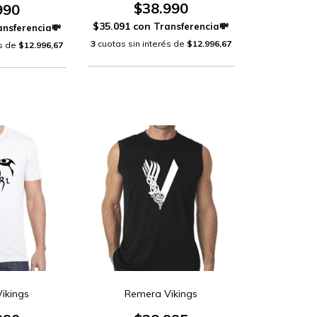
$38.990
990
$35.091
con
3
cuotas sin interés de
$12.996,67
és de
$12.996,67
ikings
Remera Vikings