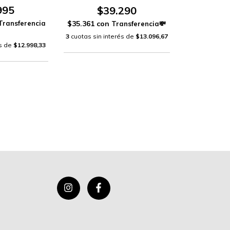
995
$39.290
$35.361
con
3
cuotas sin interés de
$13.096,67
és de
$12.998,33