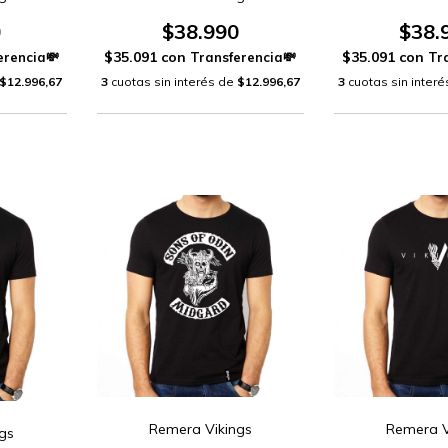
0
$38.990
$38.
$35.091
con
$35.091
con
$12.996,67
3
cuotas sin interés de
$12.996,67
3
cuotas sin inter
Remera Vikings
Remera V
gs