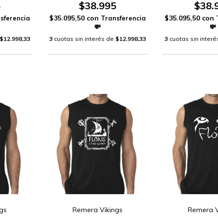
5
$38.995
$38.
$35.095,50
con
$35.095,50
con
$12.998,33
3
cuotas sin interés de
$12.998,33
3
cuotas sin inter
gs
Remera Vikings
Remera V