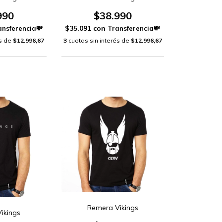
990
$38.990
$35.091
con
és de
$12.996,67
3
cuotas sin interés de
$12.996,67
Remera Vikings
ikings