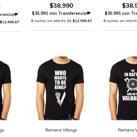
$38.990
$38.
0
$35.091
con
$35.091
con
3
cuotas sin interés de
$12.996,67
3
cuotas sin inter
$12.996,67
gs
Remera Vikings
Remera V