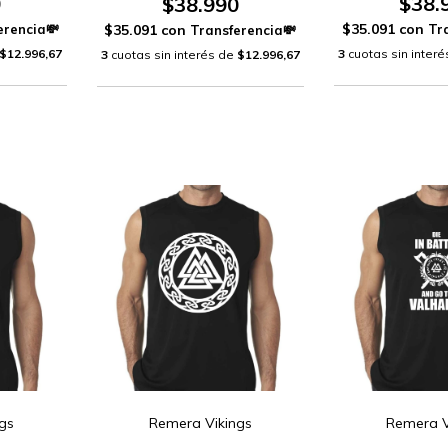
0
$38.
$38.990
$35.091
con
$35.091
con
$12.996,67
3
cuotas sin inter
3
cuotas sin interés de
$12.996,67
gs
Remera Vikings
Remera V