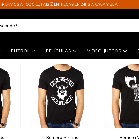
ODO EL PAIS ⌛ ENTREGAS EN 24HS A CABA Y GBA
FÚTBOL
PELÍCULAS
VIDEO JUEGOS
gs
Remera Vikings
Remera V