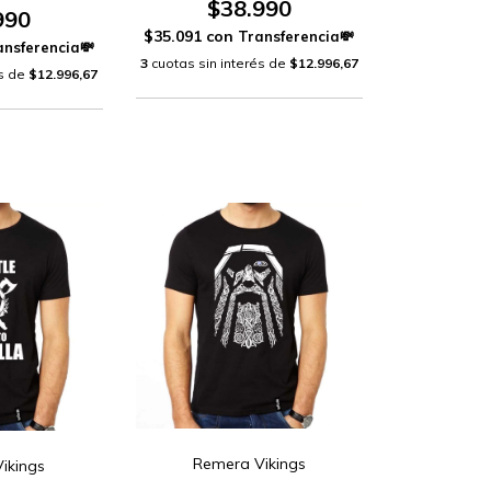
$38.990
990
$35.091
con
3
cuotas sin interés de
$12.996,67
és de
$12.996,67
Remera Vikings
ikings