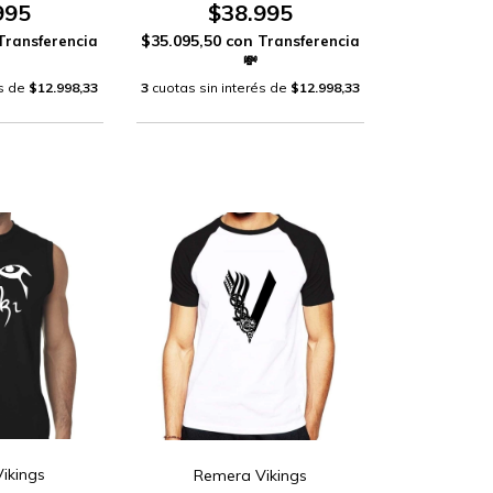
995
$38.995
$35.095,50
con
és de
$12.998,33
3
cuotas sin interés de
$12.998,33
ikings
Remera Vikings