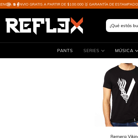
 GRATIS A PARTIR DE $100.000 🥇 GARANTÍA DE ESTAMPADO ✈️ ENVIOS A T
PANTS
SERIES
MÚSICA
Remera Vikin