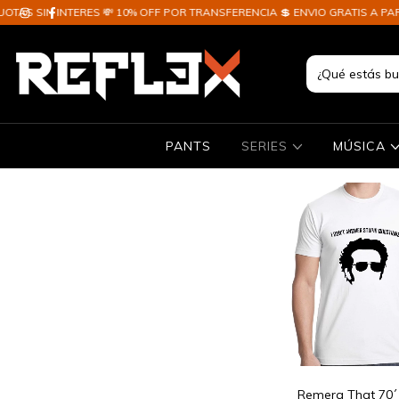
S SIN INTERES 💸 10% OFF POR TRANSFERENCIA 💲 ENVIO GRATIS A PARTIR
PANTS
SERIES
MÚSICA
Remera That 70