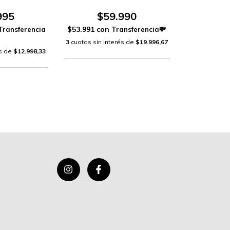
995
$59.990
$53.991
con
3
cuotas sin interés de
$19.996,67
és de
$12.998,33