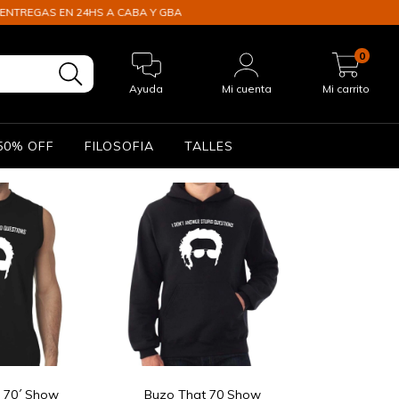
TREGAS EN 24HS A CABA Y GBA
0
Ayuda
Mi cuenta
Mi carrito
50% OFF
FILOSOFIA
TALLES
 70´ Show
Buzo That 70 Show