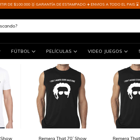
 DE $100.000 🥇 GARANTÍA DE ESTAMPADO ✈️ ENVIOS A TODO EL PAIS ⌛ EN
FÚTBOL
PELÍCULAS
VIDEO JUEGOS
´ Show
Remera That 70´ Show
Remera That