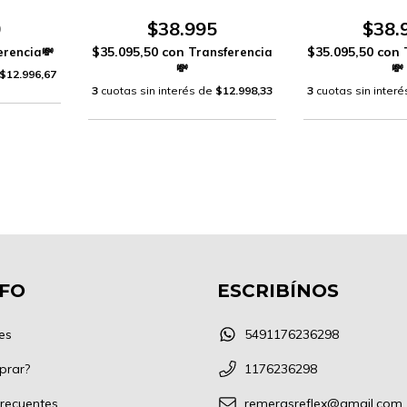
0
$38.995
$38.
$35.095,50
con
$35.095,50
con
$12.996,67
3
cuotas sin interés de
$12.998,33
3
cuotas sin inter
NFO
ESCRIBÍNOS
es
5491176236298
prar?
1176236298
recuentes
remerasreflex@gmail.com