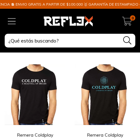
IA 💲 ENVIO GRATIS A PARTIR DE $100.000 🥇 GARANTÍA DE ESTAMPADO ✈️
0
Remera Coldplay
Remera Coldplay