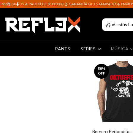
 PARTIR DE $100.000 🥇 GARANTÍA DE ESTAMPADO ✈️ ENVIOS A TODO EL PA
PANTS
SERIES
MÚSICA
58
%
OFF
Remera Redonditos 