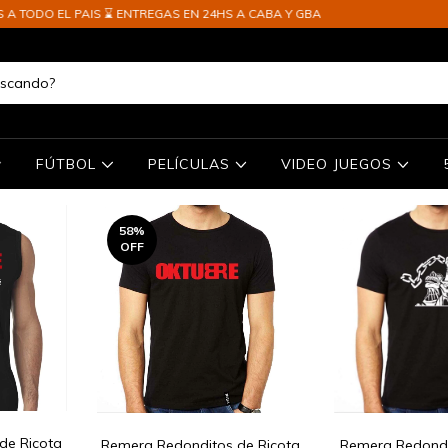
IS ⌛ ENTREGAS EN 24HS A CABA Y GBA
FÚTBOL
PELÍCULAS
VIDEO JUEGOS
58
%
OFF
de Ricota
Remera Redonditos de Ricota
Remera Redondi