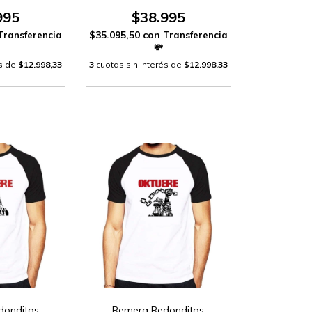
995
$38.995
$35.095,50
con
és de
$12.998,33
3
cuotas sin interés de
$12.998,33
donditos
Remera Redonditos