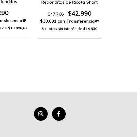
donditos
Redonditos de Ricota Short
290
$42.990
$47.766
$38.691
con
és de
$13.096,67
3
cuotas sin interés de
$14.330