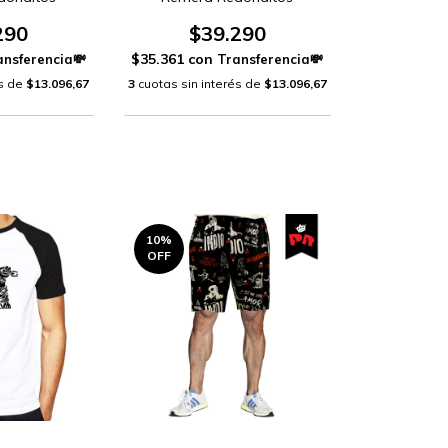
290
$39.290
$35.361
con
és de
$13.096,67
3
cuotas sin interés de
$13.096,67
10
%
OFF