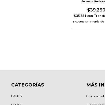
Remera Redond
$39.29
$35.361
con
3
cuotas sin interés de
CATEGORÍAS
MÁS I
PANTS
Guía de Tall
SERIES
¿Cómo com