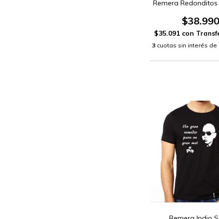
Remera Redonditos 
$38.99
$35.091
con
3
cuotas sin interés de
Remera Indio S