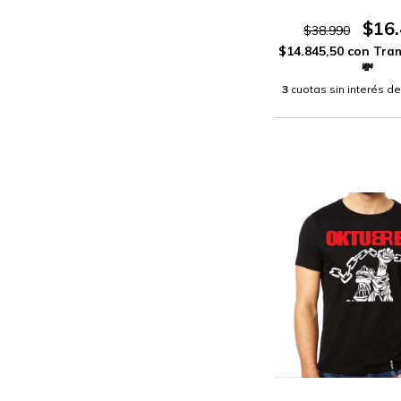
$16
$38.990
$14.845,50
con
3
cuotas sin interés d