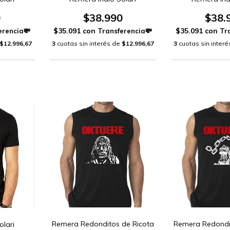
0
$38.990
$38.
$35.091
con
$35.091
con
$12.996,67
3
cuotas sin interés de
$12.996,67
3
cuotas sin inter
Remera Redonditos de Ricota
Remera Redondi
olari