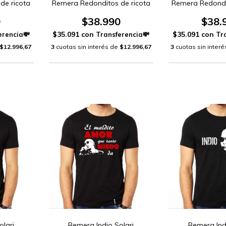
de ricota
Remera Redonditos de ricota
Remera Redondi
0
$38.990
$38.
$35.091
con
$35.091
con
$12.996,67
3
cuotas sin interés de
$12.996,67
3
cuotas sin inter
olari
Remera Indio Solari
Remera Ind