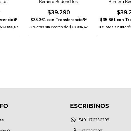
itos
Remera Redonditos
Remera Re
0
$39.290
$39.
$35.361
con
$35.361
con
$13.096,67
3
cuotas sin interés de
$13.096,67
3
cuotas sin inter
NFO
ESCRIBÍNOS
es
5491176236298
prar?
1176236298