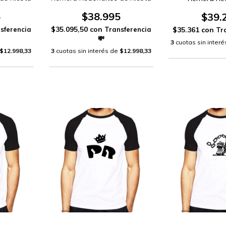
5
$38.995
$39.
$35.095,50
con
$35.361
con
3
cuotas sin inter
$12.998,33
3
cuotas sin interés de
$12.998,33