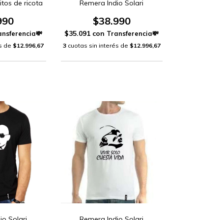
tos de ricota
Remera Indio Solari
990
$38.990
$35.091
con
és de
$12.996,67
3
cuotas sin interés de
$12.996,67
io Solari
Remera Indio Solari