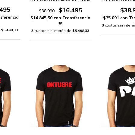
.495
$16.495
$38.
$38.990
$14.845,50
con
$35.091
con
3
cuotas sin inter
e
$5.498,33
3
cuotas sin interés de
$5.498,33