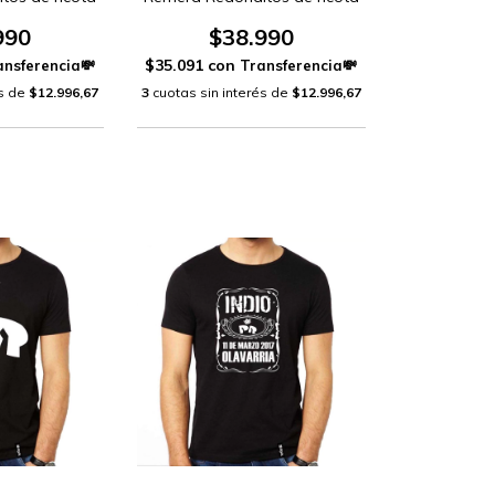
990
$38.990
$35.091
con
és de
$12.996,67
3
cuotas sin interés de
$12.996,67