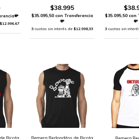
$38.995
$38.
0
$35.095,50
con
$35.095,50
con
$12.996,67
3
cuotas sin interés de
$12.998,33
3
cuotas sin inter
de Ricota
Remera Redonditos de Ricota
Remera Re