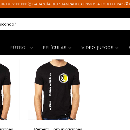
 DE $100.000 🥇 GARANTÍA DE ESTAMPADO ✈️ ENVIOS A TODO EL PAIS ⌛ ENT
FÚTBOL
PELÍCULAS
VIDEO JUEGOS
ciones
Remera Comunicaciones