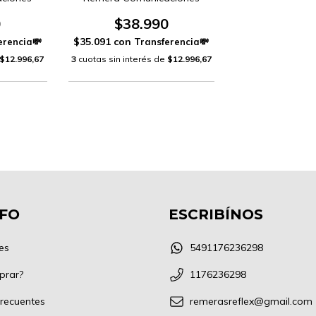
0
$38.990
$35.091
con
$12.996,67
3
cuotas sin interés de
$12.996,67
NFO
ESCRIBÍNOS
es
5491176236298
prar?
1176236298
recuentes
remerasreflex@gmail.com