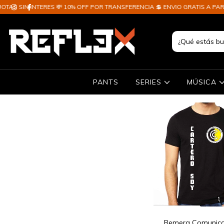
S SIN INTERES 💸 10% OFF POR TRANSFERENCIA 💲 ENVIO GRATIS A PARTIR
PANTS
SERIES
MÚSICA
Remera Comunica