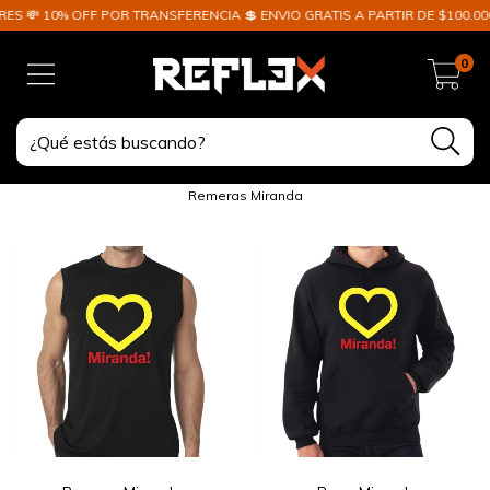
ES 💸 10% OFF POR TRANSFERENCIA 💲 ENVIO GRATIS A PARTIR DE $100.000
0
Remeras Miranda