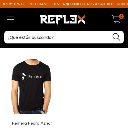
RES 💸 10% OFF POR TRANSFERENCIA 💲 ENVIO GRATIS A PARTIR DE $100.0
0
Remera Pedro Aznar