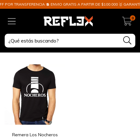
F POR TRANSFERENCIA 💲 ENVIO GRATIS A PARTIR DE $100.000 🥇 GARANTÍ
0
Remera Los Nocheros