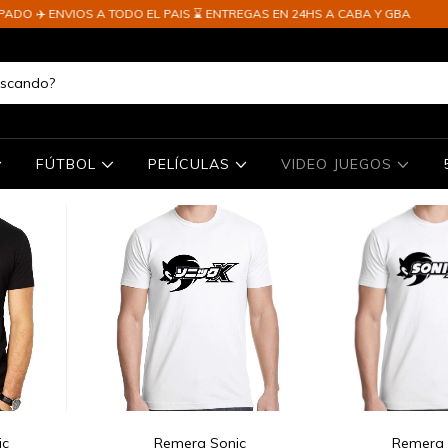
DO ✈️ ENVIOS A TODO EL PAIS ⌛ ENTREGAS EN 24HS A CABA Y GBA
FÚTBOL
PELÍCULAS
VIDEO JUEGOS
ic
Remera Sonic
Remera 