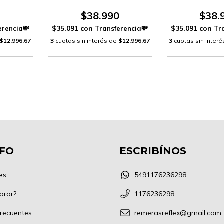
0
$38.990
$38.
$35.091
con
$35.091
con
$12.996,67
3
cuotas sin interés de
$12.996,67
3
cuotas sin inter
NFO
ESCRIBÍNOS
es
5491176236298
prar?
1176236298
recuentes
remerasreflex@gmail.com