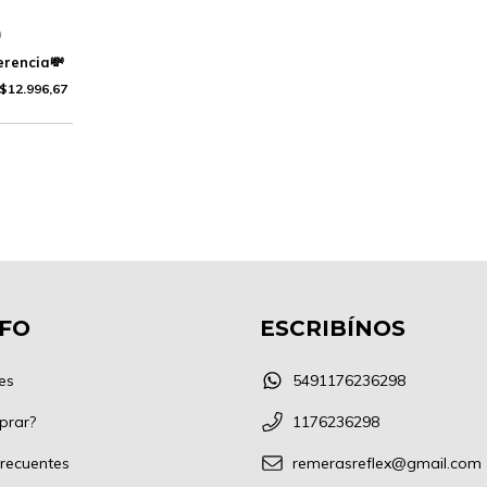
0
$12.996,67
NFO
ESCRIBÍNOS
es
5491176236298
prar?
1176236298
recuentes
remerasreflex@gmail.com