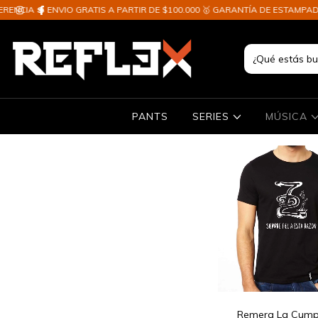
CIA 💲 ENVIO GRATIS A PARTIR DE $100.000 🥇 GARANTÍA DE ESTAMPADO ✈
PANTS
SERIES
MÚSICA
Remera La Cump