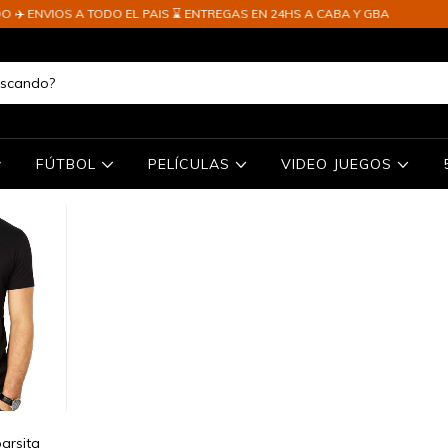
️ ENVIOS A TODO EL PAIS ⌛ ENTREGAS EN 24HS A CABA Y GBA
FÚTBOL
PELÍCULAS
VIDEO JUEGOS
arsita