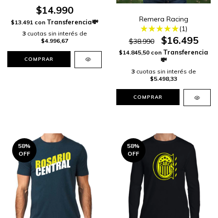
$14.990
Remera Racing
$13.491
con
(1)
3
cuotas sin interés de
$16.495
$4.996,67
$38.990
$14.845,50
con
3
cuotas sin interés de
$5.498,33
COMPRAR
58
%
58
%
OFF
OFF