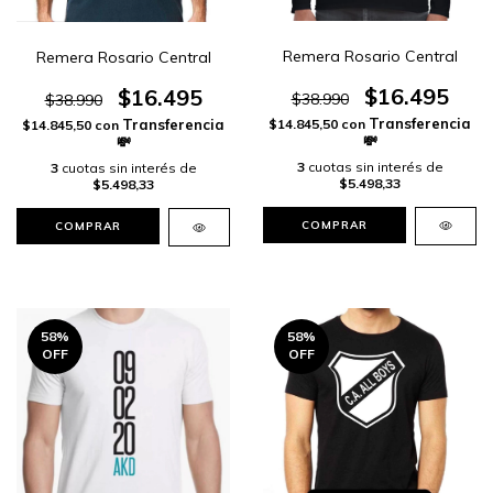
Remera Rosario Central
Remera Rosario Central
$16.495
$16.495
$38.990
$38.990
$14.845,50
con
$14.845,50
con
3
cuotas sin interés de
3
cuotas sin interés de
$5.498,33
$5.498,33
COMPRAR
COMPRAR
58
%
58
%
OFF
OFF