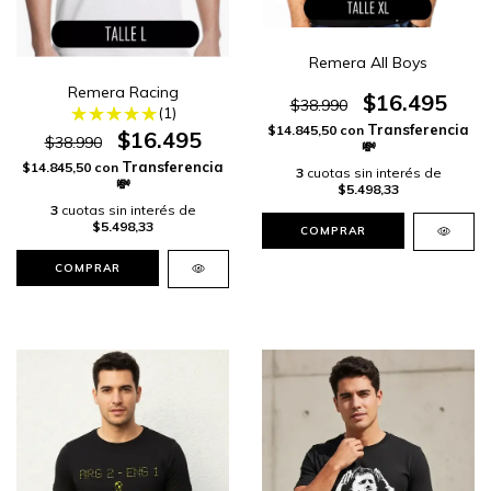
Remera All Boys
Remera Racing
$16.495
$38.990
(1)
$14.845,50
con
$16.495
$38.990
$14.845,50
con
3
cuotas sin interés de
$5.498,33
3
cuotas sin interés de
$5.498,33
COMPRAR
COMPRAR